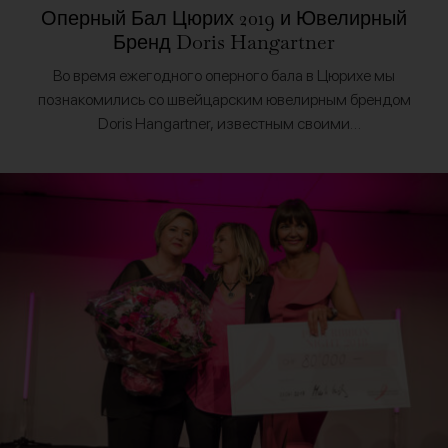
Оперный Бал Цюрих 2019 и Ювелирный
Бренд Doris Hangartner
Во время ежегодного оперного бала в Цюрихе мы
познакомились со швейцарским ювелирным брендом
Doris Hangartner, известным своими
высококачественными драгоценными камнями. В
солнечную субботу в Цюрихе нас встретила улыбкой
основатель бренда…