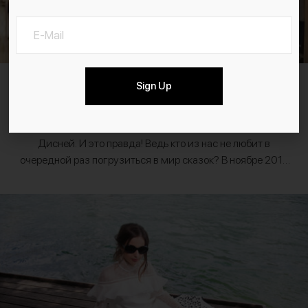
20.12.2017
Одежда и Аксессуары
Покупки
Sign Up
Manor и Walt Disney
“Сказки существуют для всех” однажды сказал Уолт
Дисней. И это правда! Ведь кто из нас не любит в
очередной раз погрузиться в мир сказок? В ноябре 2017
года Швейцарская сеть…