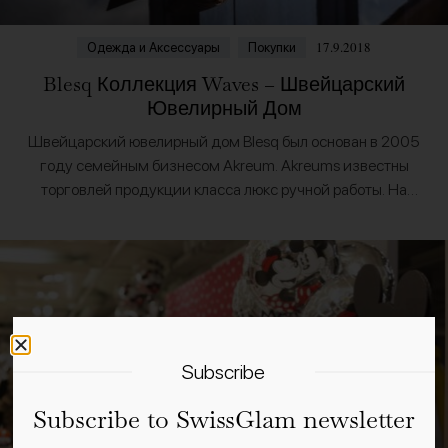
17.9.2018
Одежда и Аксессуары
Покупки
Blesq Коллекция Waves – Швейцарский
Ювелирный Дом
Швейцарский ювелирный дом Blesq был основан в 2005
году семейным бизнесом Akreum. Akreums известны
торговлей продукции класса люкс ручной работы. На
протяжении нескольких поколений они работают с
высококачественными материалами, поставляемыми…
Subscribe
Subscribe to SwissGlam newsletter