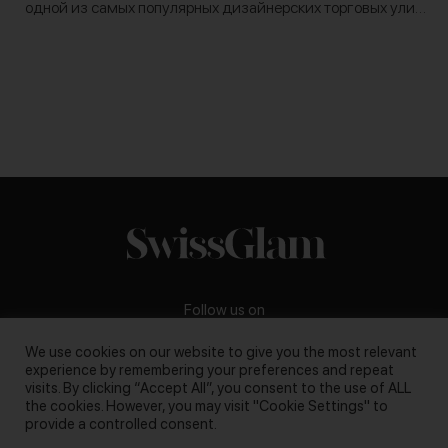
одной из самых популярных дизайнерских торговых улиц
в центре старого города Цюриха. В ассортименте бутика
присутствуют как всемирно известные модные…
Follow us on
We use cookies on our website to give you the most relevant
experience by remembering your preferences and repeat
visits. By clicking “Accept All”, you consent to the use of ALL
the cookies. However, you may visit "Cookie Settings" to
Business inquiries:
darya@swissglam.ch
provide a controlled consent.