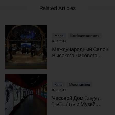
Related Articles
Мода
Швейцарские часы
07.2.2018
Международный Салон
Высокого Часового
Искусства (SIHH)
Кино
Мероприятия
02.6.2017
Часовой Дом Jaeger-
LeCoultre и Музей
Chaplin’s World