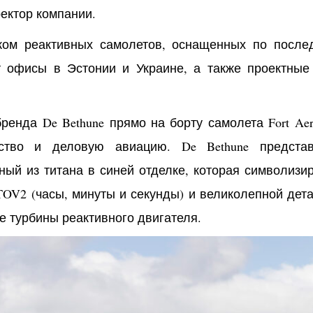
ректор компании.
рком реактивных самолетов, оснащенных по после
т офисы в Эстонии и Украине, а также проектные
енда De Bethune прямо на борту самолета Fort Aero
сство и деловую авиацию. De Bethune предст
ный из титана в синей отделке, которая символизир
OV2 (часы, минуты и секунды) и великолепной дета
е турбины реактивного двигателя.